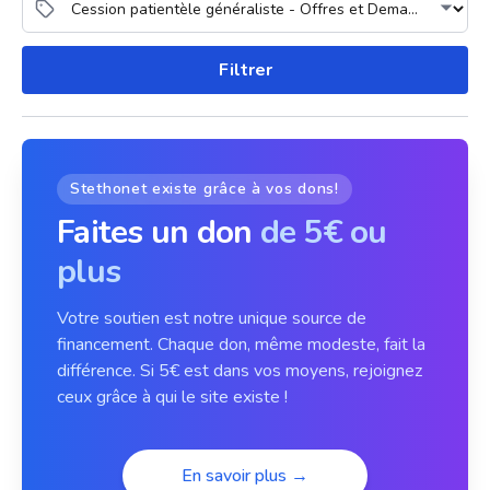
Filtrer
Stethonet existe grâce à vos dons!
Faites un don
de 5€ ou
plus
Votre soutien est notre unique source de
financement. Chaque don, même modeste, fait la
différence. Si 5€ est dans vos moyens, rejoignez
ceux grâce à qui le site existe !
En savoir plus →