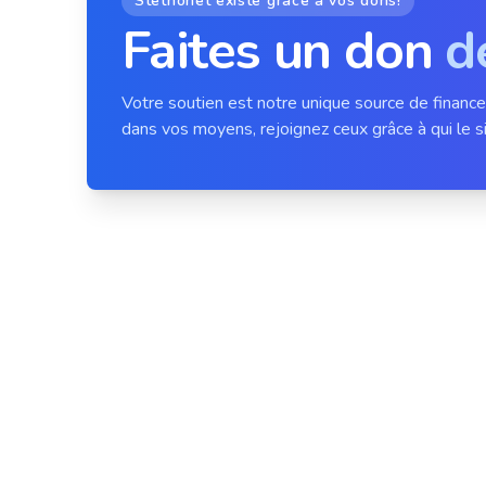
Stethonet existe grâce à vos dons!
Faites un don
d
Votre soutien est notre unique source de financ
dans vos moyens, rejoignez ceux grâce à qui le si