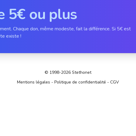
e 5€ ou plus
ement. Chaque don, même modeste, fait la différence. Si 5€ est
te existe !
© 1998-2026 Stethonet
Mentions légales
-
Politique de confidentialité
-
CGV