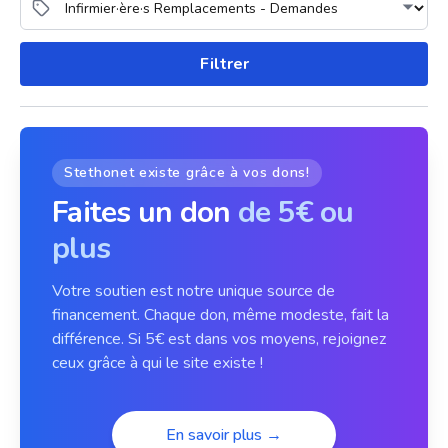
Filtrer
Stethonet existe grâce à vos dons!
Faites un don
de 5€ ou
plus
Votre soutien est notre unique source de
financement. Chaque don, même modeste, fait la
différence. Si 5€ est dans vos moyens, rejoignez
ceux grâce à qui le site existe !
En savoir plus →