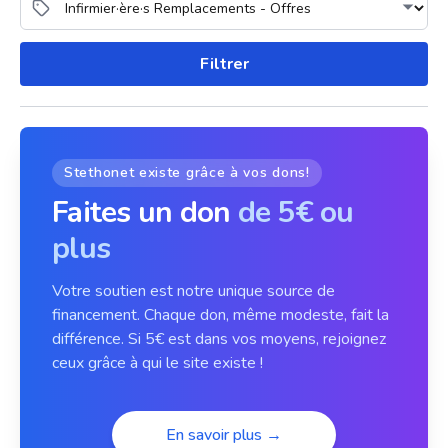
Filtrer
Stethonet existe grâce à vos dons!
Faites un don
de 5€ ou
plus
Votre soutien est notre unique source de
financement. Chaque don, même modeste, fait la
différence. Si 5€ est dans vos moyens, rejoignez
ceux grâce à qui le site existe !
En savoir plus →