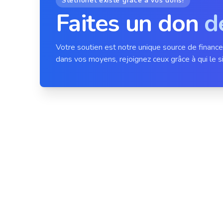
Stethonet existe grâce à vos dons!
Faites un don
d
Votre soutien est notre unique source de financ
dans vos moyens, rejoignez ceux grâce à qui le si