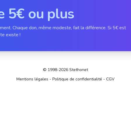
e 5€ ou plus
ement. Chaque don, même modeste, fait la différence. Si 5€ est
te existe !
© 1998-2026 Stethonet
Mentions légales
-
Politique de confidentialité
-
CGV