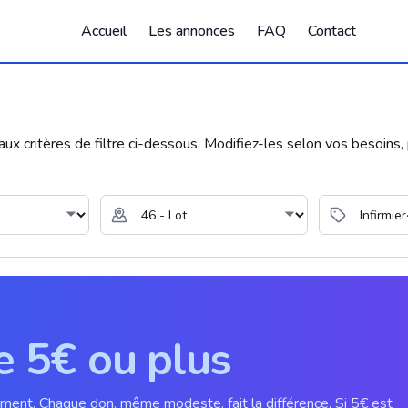
Accueil
Les annonces
FAQ
Contact
 critères de filtre ci-dessous. Modifiez-les selon vos besoins, p
e 5€ ou plus
ement. Chaque don, même modeste, fait la différence. Si 5€ est