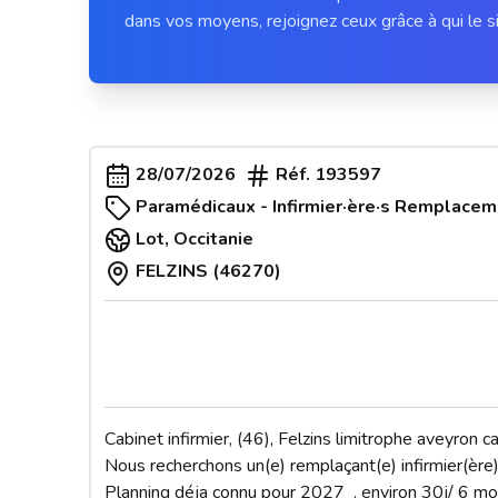
dans vos moyens, rejoignez ceux grâce à qui le si
28/07/2026
Réf.
193597
Paramédicaux - Infirmier·ère·s Remplacem
Lot
,
Occitanie
FELZINS (46270)
Cabinet infirmier, (46), Felzins limitrophe aveyron c
Nous recherchons un(e) remplaçant(e) infirmier(ère)
Planning déja connu pour 2027  . environ 30j/ 6 moi