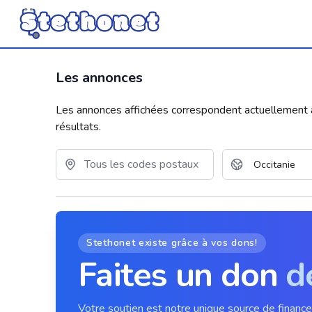
Les annonces
Les annonces affichées correspondent actuellement aux
résultats.
Stethonet existe grâce à vos dons!
Faites un don
d
Votre soutien est notre unique source de financ