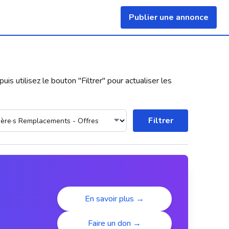
Publier une annonce
uis utilisez le bouton "
Filtrer
" pour actualiser les
Filtrer
En savoir plus →
Faire un don →