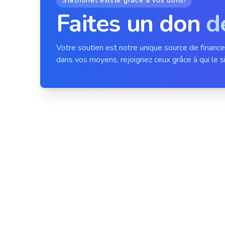
Stethonet existe grâce à vos dons!
Faites un don
d
Votre soutien est notre unique source de financ
dans vos moyens, rejoignez ceux grâce à qui le si