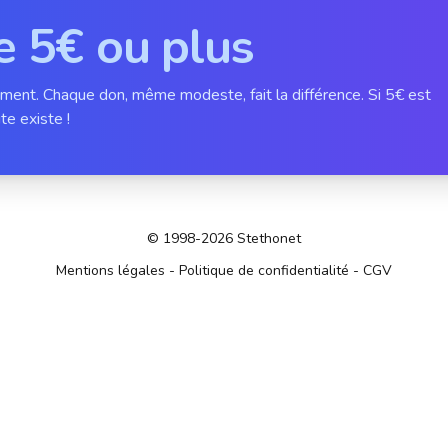
e 5€ ou plus
ement. Chaque don, même modeste, fait la différence. Si 5€ est
te existe !
© 1998-2026 Stethonet
Mentions légales
-
Politique de confidentialité
-
CGV