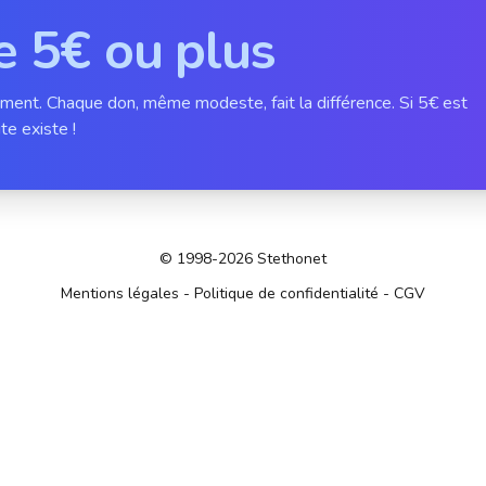
e 5€ ou plus
ement. Chaque don, même modeste, fait la différence. Si 5€ est
te existe !
© 1998-2026 Stethonet
Mentions légales
-
Politique de confidentialité
-
CGV