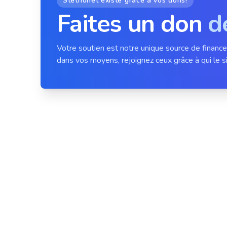
Stethonet existe grâce à vos dons!
Faites un don
d
Votre soutien est notre unique source de financ
dans vos moyens, rejoignez ceux grâce à qui le si