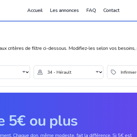
Accueil
Les annonces
FAQ
Contact
 critères de filtre ci-dessous. Modifiez-les selon vos besoins, p
e 5€ ou plus
ement. Chaque don, même modeste, fait la différence. Si 5€ est