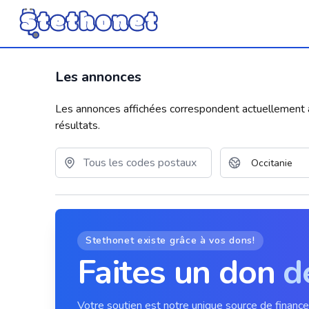
Les annonces
Les annonces affichées correspondent actuellement aux
résultats.
Stethonet existe grâce à vos dons!
Faites un don
d
Votre soutien est notre unique source de financ