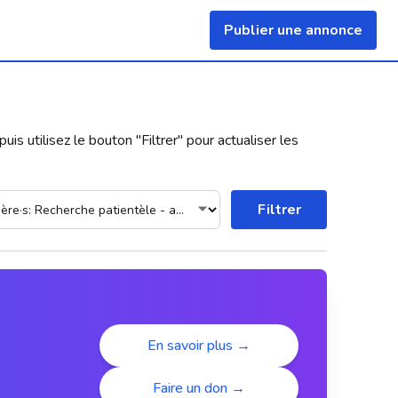
Publier une annonce
uis utilisez le bouton "
Filtrer
" pour actualiser les
Filtrer
En savoir plus →
Faire un don →