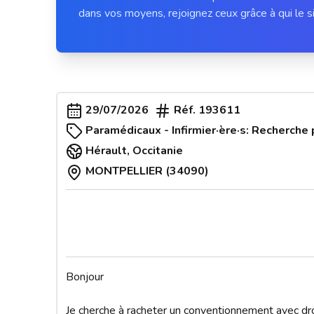
dans vos moyens, rejoignez ceux grâce à qui le si
29/07/2026
Réf.
193611
Paramédicaux - Infirmier·ère·s: Recherche 
Hérault
,
Occitanie
MONTPELLIER (34090)
Bonjour

Je cherche à racheter un conventionnement avec droi