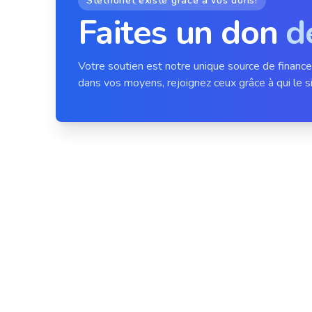
Stethonet existe grâce à vos dons!
Faites un don
d
Votre soutien est notre unique source de financ
dans vos moyens, rejoignez ceux grâce à qui le si