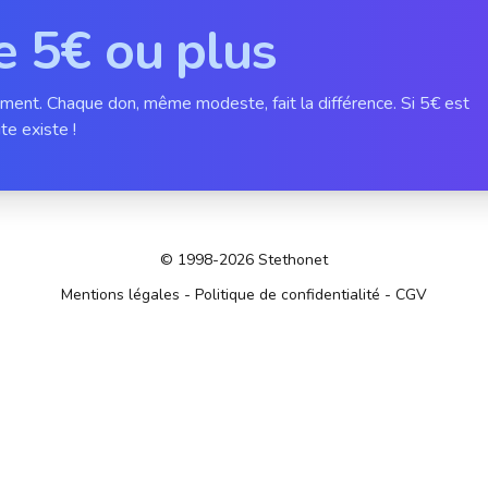
e 5€ ou plus
ement. Chaque don, même modeste, fait la différence. Si 5€ est
te existe !
© 1998-2026 Stethonet
Mentions légales
-
Politique de confidentialité
-
CGV