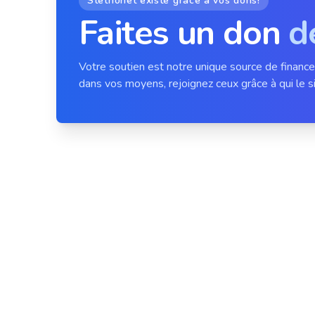
Stethonet existe grâce à vos dons!
Faites un don
d
Votre soutien est notre unique source de financ
dans vos moyens, rejoignez ceux grâce à qui le si