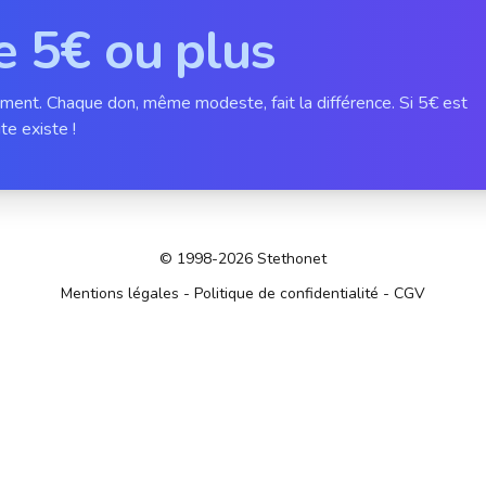
e 5€ ou plus
ement. Chaque don, même modeste, fait la différence. Si 5€ est
te existe !
© 1998-2026 Stethonet
Mentions légales
-
Politique de confidentialité
-
CGV