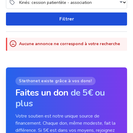
Filtrer
Aucune annonce ne correspond à votre recherche
Stethonet existe grâce à vos dons!
Faites un don
de 5€ ou
plus
Votre soutien est notre unique source de
financement. Chaque don, même modeste, fait la
différence. Si 5€ est dans vos moyens, rejoignez