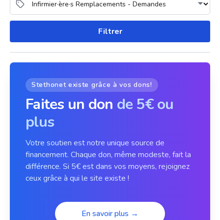
Filtrer
Stethonet existe grâce à vos dons!
Faites un don
de 5€ ou
plus
Votre soutien est notre unique source de
financement. Chaque don, même modeste, fait la
différence. Si 5€ est dans vos moyens, rejoignez
ceux grâce à qui le site existe !
En savoir plus →