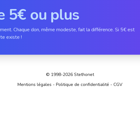
e 5€ ou plus
ement. Chaque don, même modeste, fait la différence. Si 5€ est
te existe !
© 1998-2026 Stethonet
Mentions légales
-
Politique de confidentialité
-
CGV