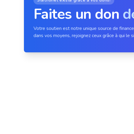
Stethonet existe grâce à vos dons!
Faites un don
d
Votre soutien est notre unique source de financ
dans vos moyens, rejoignez ceux grâce à qui le si