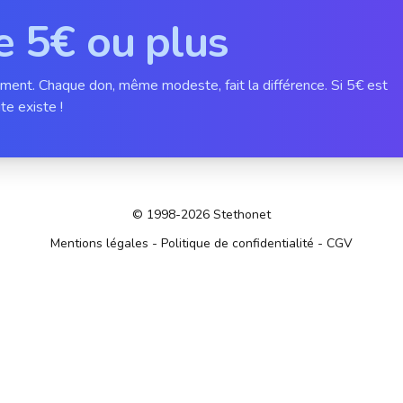
e 5€ ou plus
ement. Chaque don, même modeste, fait la différence. Si 5€ est
te existe !
© 1998-2026 Stethonet
Mentions légales
-
Politique de confidentialité
-
CGV