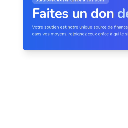
Stethonet existe grâce à vos dons!
Faites un don
d
Votre soutien est notre unique source de financ
dans vos moyens, rejoignez ceux grâce à qui le si