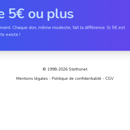
e 5€ ou plus
ement. Chaque don, même modeste, fait la différence. Si 5€ est
te existe !
© 1998-2026 Stethonet
Mentions légales
-
Politique de confidentialité
-
CGV