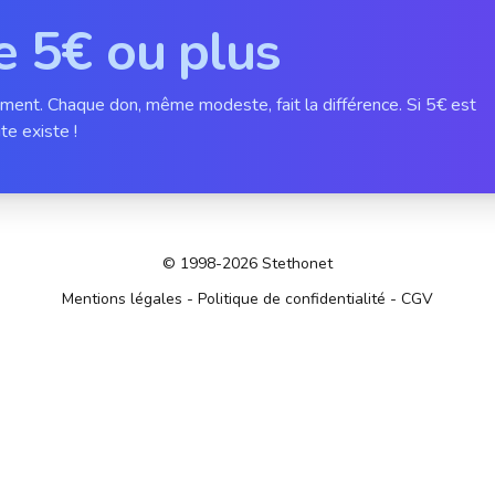
e 5€ ou plus
ement. Chaque don, même modeste, fait la différence. Si 5€ est
te existe !
© 1998-2026 Stethonet
Mentions légales
-
Politique de confidentialité
-
CGV