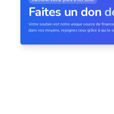
Stethonet existe grâce à vos dons!
Faites un don
d
Votre soutien est notre unique source de financ
dans vos moyens, rejoignez ceux grâce à qui le si