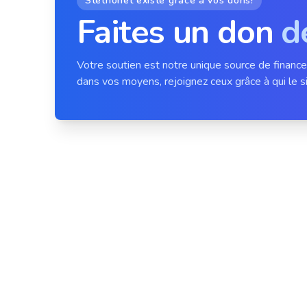
Stethonet existe grâce à vos dons!
Faites un don
d
Votre soutien est notre unique source de financ
dans vos moyens, rejoignez ceux grâce à qui le si