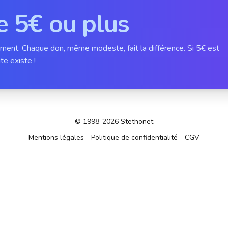
e 5€ ou plus
ement. Chaque don, même modeste, fait la différence. Si 5€ est
te existe !
© 1998-2026 Stethonet
Mentions légales
-
Politique de confidentialité
-
CGV