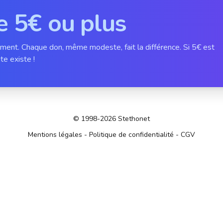
e 5€ ou plus
ement. Chaque don, même modeste, fait la différence. Si 5€ est
te existe !
© 1998-2026 Stethonet
Mentions légales
-
Politique de confidentialité
-
CGV