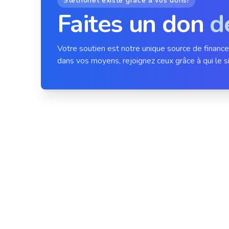
Stethonet existe grâce à vos dons!
Faites un don
d
Votre soutien est notre unique source de financ
dans vos moyens, rejoignez ceux grâce à qui le si