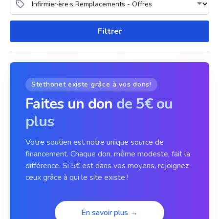
Filtrer
Stethonet existe grâce à vos dons!
Faites un don
de 5€ ou
plus
Votre soutien est notre unique source de
financement. Chaque don, même modeste, fait la
différence. Si 5€ est dans vos moyens, rejoignez
ceux grâce à qui le site existe !
En savoir plus →