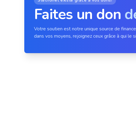
Stethonet existe grâce à vos dons!
Faites un don
d
Votre soutien est notre unique source de financ
dans vos moyens, rejoignez ceux grâce à qui le si