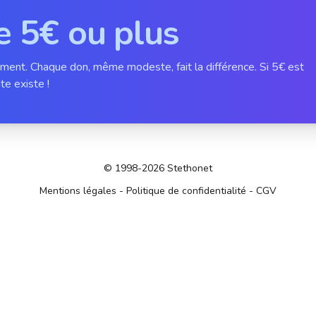
e 5€ ou plus
ement. Chaque don, même modeste, fait la différence. Si 5€ est
te existe !
© 1998-2026 Stethonet
Mentions légales
-
Politique de confidentialité
-
CGV