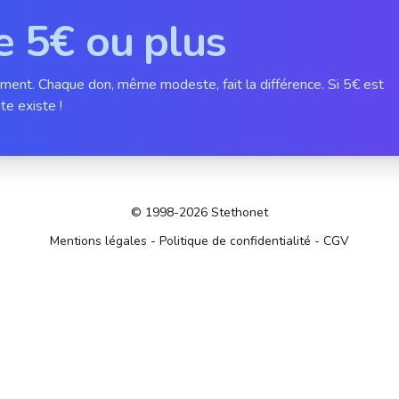
e 5€ ou plus
ement. Chaque don, même modeste, fait la différence. Si 5€ est
te existe !
© 1998-2026 Stethonet
Mentions légales
-
Politique de confidentialité
-
CGV