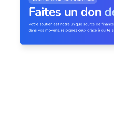
Stethonet existe grâce à vos dons!
Faites un don
d
Votre soutien est notre unique source de financ
dans vos moyens, rejoignez ceux grâce à qui le si