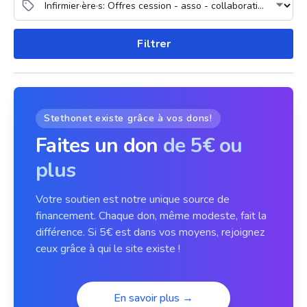
Filtrer
Stethonet existe grâce à vos dons!
Faites un don
de 5€ ou
plus
Votre soutien est notre unique source de
financement. Chaque don, même modeste, fait la
différence. Si 5€ est dans vos moyens, rejoignez
ceux grâce à qui le site existe !
En savoir plus →