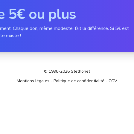
e 5€ ou plus
ement. Chaque don, même modeste, fait la différence. Si 5€ est
te existe !
© 1998-2026 Stethonet
Mentions légales
-
Politique de confidentialité
-
CGV