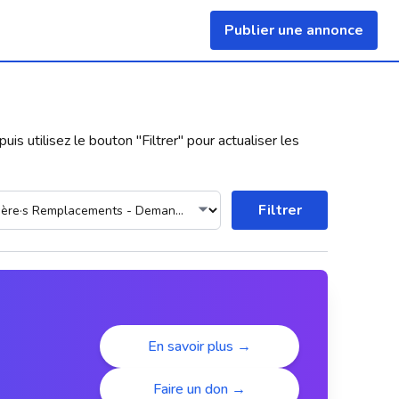
Publier une annonce
uis utilisez le bouton "
Filtrer
" pour actualiser les
Filtrer
En savoir plus →
Faire un don →