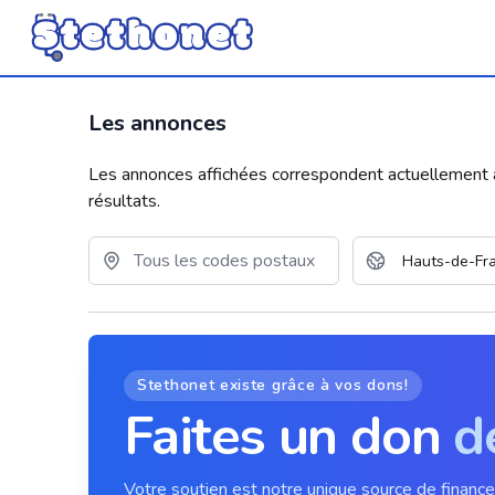
Les annonces
Les annonces affichées correspondent actuellement aux
résultats.
Stethonet existe grâce à vos dons!
Faites un don
d
Votre soutien est notre unique source de financ