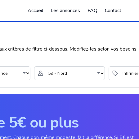
Accueil
Les annonces
FAQ
Contact
 critères de filtre ci-dessous. Modifiez-les selon vos besoins, p
e 5€ ou plus
ement. Chaque don, même modeste, fait la différence. Si 5€ est