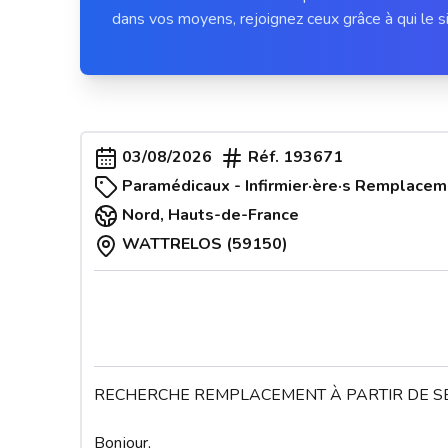
dans vos moyens, rejoignez ceux grâce à qui le si
03/08/2026
Réf.
193671
Paramédicaux - Infirmier·ère·s Remplace
Nord
,
Hauts-de-France
WATTRELOS (59150)
RECHERCHE REMPLACEMENT À PARTIR DE S
Bonjour,
