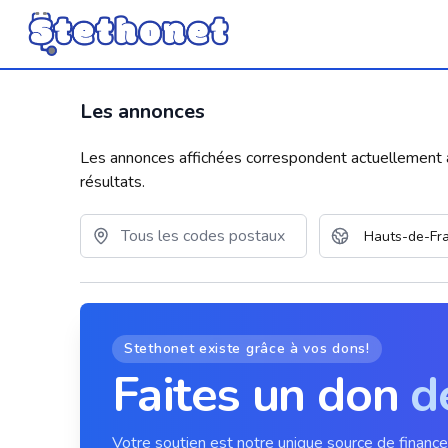
Les annonces
Les annonces affichées correspondent actuellement aux
résultats.
Stethonet existe grâce à vos dons!
Faites un don
d
Votre soutien est notre unique source de financ