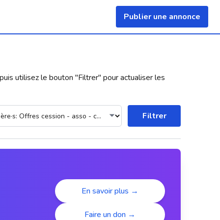
Publier une annonce
uis utilisez le bouton "
Filtrer
" pour actualiser les
Filtrer
En savoir plus →
Faire un don →