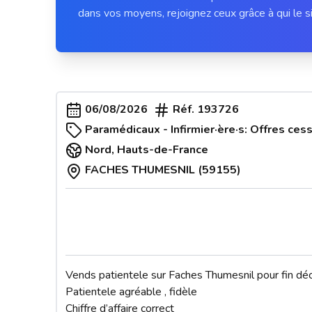
dans vos moyens, rejoignez ceux grâce à qui le si
06/08/2026
Réf.
193726
Paramédicaux - Infirmier·ère·s: Offres cess
Nord
,
Hauts-de-France
FACHES THUMESNIL (59155)
Vends patientele sur Faches Thumesnil pour fin d
Patientele agréable , fidèle

Chiffre d’affaire correct
