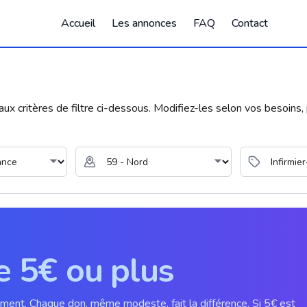
Accueil
Les annonces
FAQ
Contact
 critères de filtre ci-dessous. Modifiez-les selon vos besoins, p
e 5€ ou plus
ement. Chaque don, même modeste, fait la différence. Si 5€ est