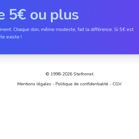
e 5€ ou plus
ement. Chaque don, même modeste, fait la différence. Si 5€ est
te existe !
© 1998-2026 Stethonet
Mentions légales
-
Politique de confidentialité
-
CGV