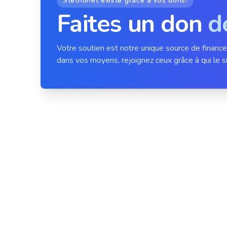
Stethonet existe grâce à vos dons!
Faites un don
d
Votre soutien est notre unique source de financ
dans vos moyens, rejoignez ceux grâce à qui le si