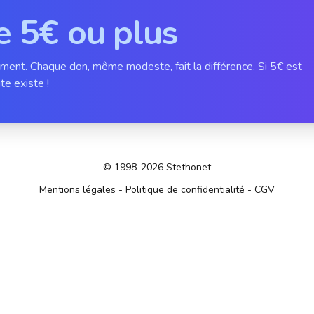
e 5€ ou plus
ement. Chaque don, même modeste, fait la différence. Si 5€ est
te existe !
© 1998-2026 Stethonet
Mentions légales
-
Politique de confidentialité
-
CGV