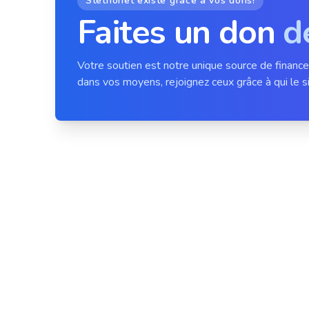
Stethonet existe grâce à vos dons!
Faites un don
d
Votre soutien est notre unique source de financ
dans vos moyens, rejoignez ceux grâce à qui le si