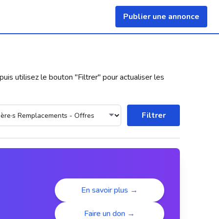
Publier une annonce
uis utilisez le bouton "
Filtrer
" pour actualiser les
Filtrer
En savoir plus →
Faire un don →