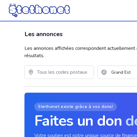
Les annonces
Les annonces affichées correspondent actuellement aux
résultats.
Stethonet existe grâce à vos dons!
Faites un don
d
Votre soutien est notre unique source de financ