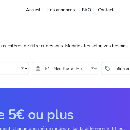
Accueil
Les annonces
FAQ
Contact
 critères de filtre ci-dessous. Modifiez-les selon vos besoins, p
e 5€ ou plus
ement. Chaque don, même modeste, fait la différence. Si 5€ est