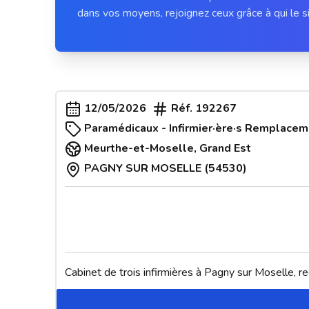
dans vos moyens, rejoignez ceux grâce à qui le si
12/05/2026
Réf.
192267
Paramédicaux - Infirmier·ère·s Remplacem
Meurthe-et-Moselle
,
Grand Est
PAGNY SUR MOSELLE (54530)
Cabinet de trois infirmières à Pagny sur Moselle, 