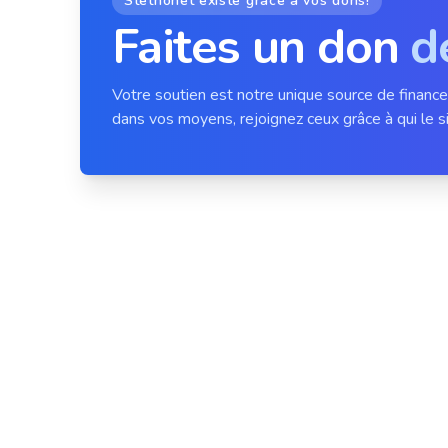
Stethonet existe grâce à vos dons!
Faites un don
d
Votre soutien est notre unique source de financ
dans vos moyens, rejoignez ceux grâce à qui le si