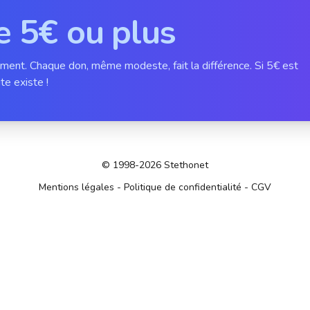
e 5€ ou plus
ement. Chaque don, même modeste, fait la différence. Si 5€ est
te existe !
© 1998-2026 Stethonet
Mentions légales
-
Politique de confidentialité
-
CGV