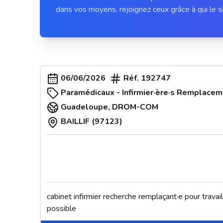
dans vos moyens, rejoignez ceux grâce à qui le si
06/06/2026
Réf.
192747
Paramédicaux - Infirmier·ère·s Remplacem
Guadeloupe
,
DROM-COM
BAILLIF (97123)
cabinet infirmier recherche remplaçant·e pour trava
possible