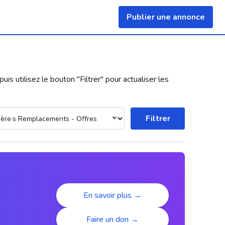
Publier une annonce
uis utilisez le bouton "
Filtrer
" pour actualiser les
Filtrer
En savoir plus →
Faire un don →