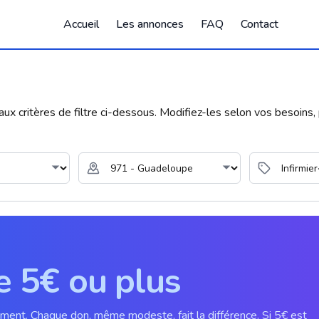
Accueil
Les annonces
FAQ
Contact
 critères de filtre ci-dessous. Modifiez-les selon vos besoins, p
e 5€ ou plus
ement. Chaque don, même modeste, fait la différence. Si 5€ est