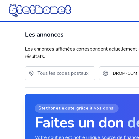
Les annonces
Les annonces affichées correspondent actuellement aux
résultats.
Stethonet existe grâce à vos dons!
Faites un don
d
Votre soutien est notre unique source de financ