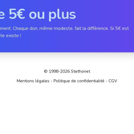
e 5€ ou plus
ement. Chaque don, même modeste, fait la différence. Si 5€ est
te existe !
© 1998-2026 Stethonet
Mentions légales
-
Politique de confidentialité
-
CGV