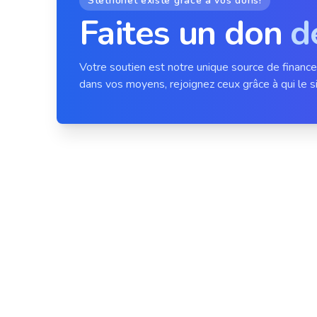
Stethonet existe grâce à vos dons!
Faites un don
d
Votre soutien est notre unique source de financ
dans vos moyens, rejoignez ceux grâce à qui le si