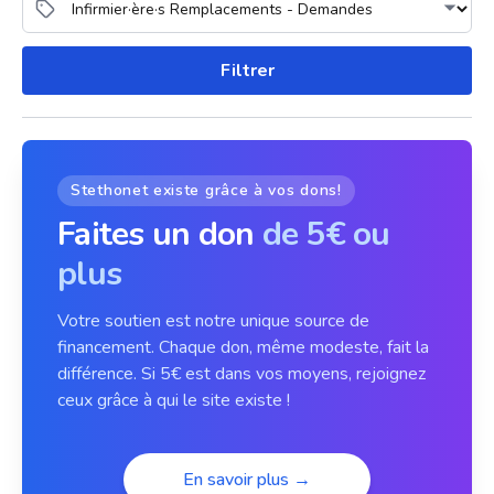
Filtrer
Stethonet existe grâce à vos dons!
Faites un don
de 5€ ou
plus
Votre soutien est notre unique source de
financement. Chaque don, même modeste, fait la
différence. Si 5€ est dans vos moyens, rejoignez
ceux grâce à qui le site existe !
En savoir plus →