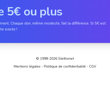
e 5€ ou plus
ement. Chaque don, même modeste, fait la différence. Si 5€ est
te existe !
© 1998-2026 Stethonet
Mentions légales
-
Politique de confidentialité
-
CGV