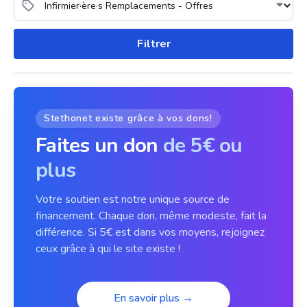
Filtrer
Stethonet existe grâce à vos dons!
Faites un don
de 5€ ou
plus
Votre soutien est notre unique source de
financement. Chaque don, même modeste, fait la
différence. Si 5€ est dans vos moyens, rejoignez
ceux grâce à qui le site existe !
En savoir plus →