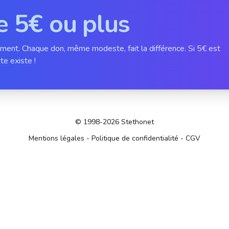
e 5€ ou plus
ement. Chaque don, même modeste, fait la différence. Si 5€ est
te existe !
© 1998-2026 Stethonet
Mentions légales
-
Politique de confidentialité
-
CGV