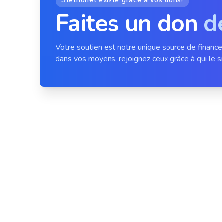
Stethonet existe grâce à vos dons!
Faites un don
d
Votre soutien est notre unique source de financ
dans vos moyens, rejoignez ceux grâce à qui le si