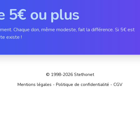
e 5€ ou plus
ement. Chaque don, même modeste, fait la différence. Si 5€ est
te existe !
© 1998-2026 Stethonet
Mentions légales
-
Politique de confidentialité
-
CGV