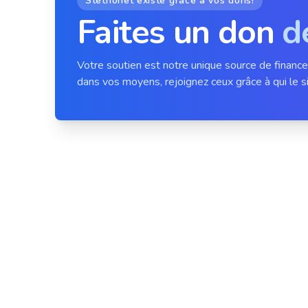
Stethonet existe grâce à vos dons!
Faites un don
d
Votre soutien est notre unique source de financ
dans vos moyens, rejoignez ceux grâce à qui le si