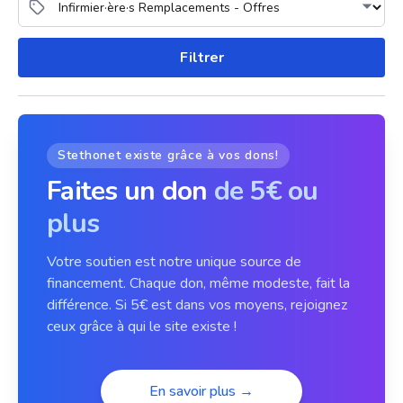
Filtrer
Stethonet existe grâce à vos dons!
Faites un don
de 5€ ou
plus
Votre soutien est notre unique source de
financement. Chaque don, même modeste, fait la
différence. Si 5€ est dans vos moyens, rejoignez
ceux grâce à qui le site existe !
En savoir plus →