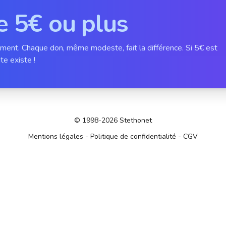
e 5€ ou plus
ement. Chaque don, même modeste, fait la différence. Si 5€ est
te existe !
© 1998-2026 Stethonet
Mentions légales
-
Politique de confidentialité
-
CGV