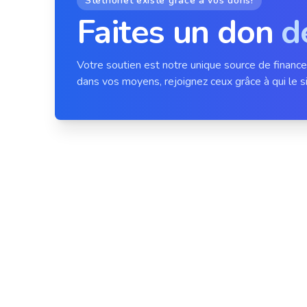
Stethonet existe grâce à vos dons!
Faites un don
d
Votre soutien est notre unique source de financ
dans vos moyens, rejoignez ceux grâce à qui le si