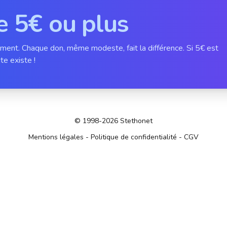
e 5€ ou plus
ement. Chaque don, même modeste, fait la différence. Si 5€ est
te existe !
© 1998-2026 Stethonet
Mentions légales
-
Politique de confidentialité
-
CGV