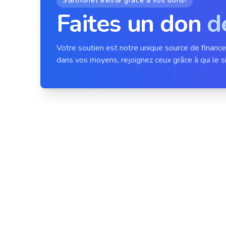
Stethonet existe grâce à vos dons!
Faites un don
d
Votre soutien est notre unique source de financ
dans vos moyens, rejoignez ceux grâce à qui le si