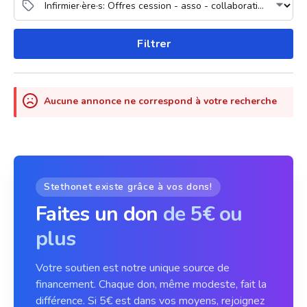
Filtrer
Aucune annonce ne correspond à votre recherche
Stethonet existe grâce à vos dons!
Faites un don
de 5€ ou
plus
Votre soutien est notre unique source de
financement. Chaque don, même modeste, fait la
différence. Si 5€ est dans vos moyens, rejoignez