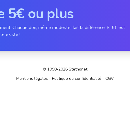
e 5€ ou plus
ement. Chaque don, même modeste, fait la différence. Si 5€ est
te existe !
© 1998-2026 Stethonet
Mentions légales
-
Politique de confidentialité
-
CGV