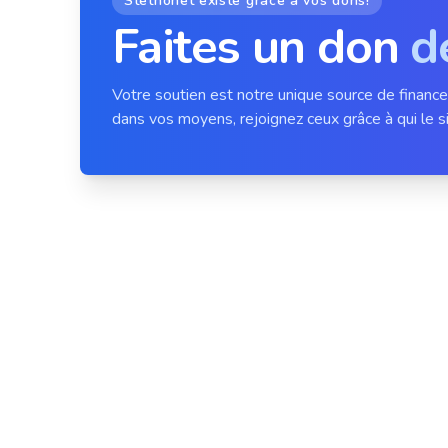
Stethonet existe grâce à vos dons!
Faites un don
d
Votre soutien est notre unique source de financ
dans vos moyens, rejoignez ceux grâce à qui le si